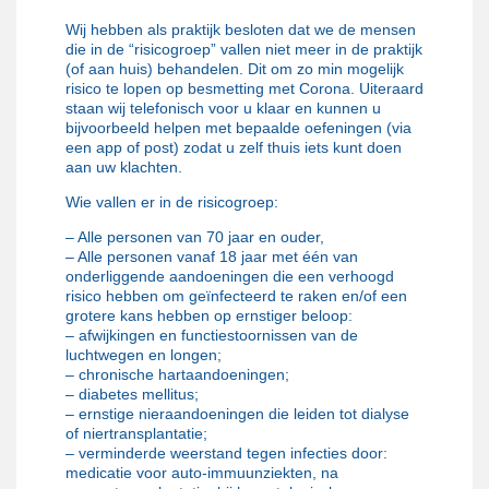
Wij hebben als praktijk besloten dat we de mensen
die in de “risicogroep” vallen niet meer in de praktijk
(of aan huis) behandelen. Dit om zo min mogelijk
risico te lopen op besmetting met Corona. Uiteraard
staan wij telefonisch voor u klaar en kunnen u
bijvoorbeeld helpen met bepaalde oefeningen (via
een app of post) zodat u zelf thuis iets kunt doen
aan uw klachten.
Wie vallen er in de risicogroep:
– Alle personen van 70 jaar en ouder,
– Alle personen vanaf 18 jaar met één van
onderliggende aandoeningen die een verhoogd
risico hebben om geïnfecteerd te raken en/of een
grotere kans hebben op ernstiger beloop:
– afwijkingen en functiestoornissen van de
luchtwegen en longen;
– chronische hartaandoeningen;
– diabetes mellitus;
– ernstige nieraandoeningen die leiden tot dialyse
of niertransplantatie;
– verminderde weerstand tegen infecties door:
medicatie voor auto-immuunziekten, na