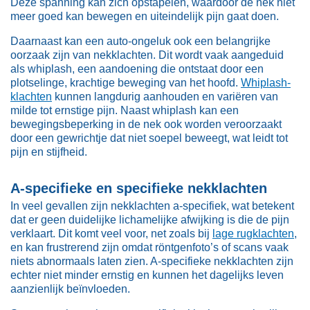
Deze spanning kan zich opstapelen, waardoor de nek niet
meer goed kan bewegen en uiteindelijk pijn gaat doen.
Daarnaast kan een auto-ongeluk ook een belangrijke
oorzaak zijn van nekklachten. Dit wordt vaak aangeduid
als whiplash, een aandoening die ontstaat door een
plotselinge, krachtige beweging van het hoofd.
Whiplash-
klachten
kunnen langdurig aanhouden en variëren van
milde tot ernstige pijn. Naast whiplash kan een
bewegingsbeperking in de nek ook worden veroorzaakt
door een gewrichtje dat niet soepel beweegt, wat leidt tot
pijn en stijfheid.
A-specifieke en specifieke nekklachten
In veel gevallen zijn nekklachten a-specifiek, wat betekent
dat er geen duidelijke lichamelijke afwijking is die de pijn
verklaart. Dit komt veel voor, net zoals bij
lage rugklachten
,
en kan frustrerend zijn omdat röntgenfoto’s of scans vaak
niets abnormaals laten zien. A-specifieke nekklachten zijn
echter niet minder ernstig en kunnen het dagelijks leven
aanzienlijk beïnvloeden.