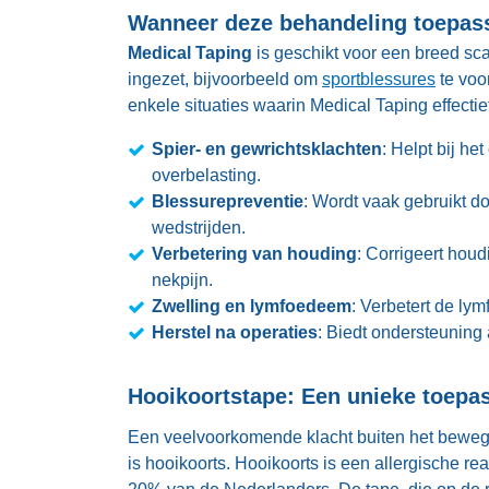
Wanneer deze behandeling toepas
Medical Taping
is geschikt voor een breed sc
ingezet, bijvoorbeeld om
sportblessures
te voo
enkele situaties waarin Medical Taping effectief
Spier- en gewrichtsklachten
: Helpt bij h
overbelasting.
Blessurepreventie
: Wordt vaak gebruikt d
wedstrijden.
Verbetering van houding
: Corrigeert houd
nekpijn.
Zwelling en lymfoedeem
: Verbetert de lym
Herstel na operaties
: Biedt ondersteuning 
Hooikoortstape: Een unieke toepa
Een veelvoorkomende klacht buiten het beweg
is hooikoorts. Hooikoorts is een allergische re