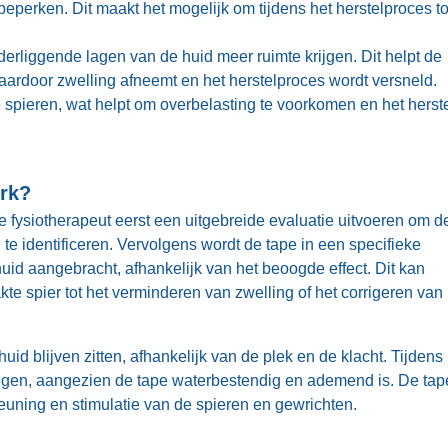
eperken. Dit maakt het mogelijk om tijdens het herstelproces t
nderliggende lagen van de huid meer ruimte krijgen. Dit helpt de
waardoor zwelling afneemt en het herstelproces wordt versneld.
spieren, wat helpt om overbelasting te voorkomen en het herst
erk?
e fysiotherapeut eerst een uitgebreide evaluatie uitvoeren om d
e identificeren. Vervolgens wordt de tape in een specifieke
uid aangebracht, afhankelijk van het beoogde effect. Dit kan
e spier tot het verminderen van zwelling of het corrigeren van
d blijven zitten, afhankelijk van de plek en de klacht. Tijdens
en, aangezien de tape waterbestendig en ademend is. De tap
euning en stimulatie van de spieren en gewrichten.