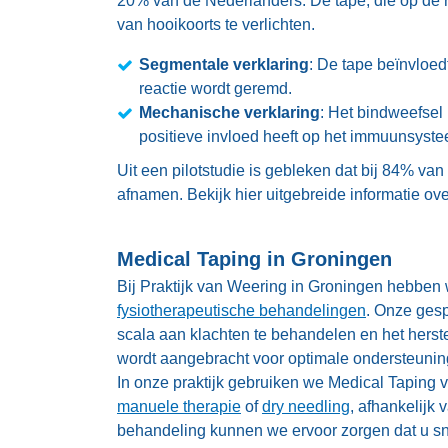
20% van de Nederlanders. De tape, die op de
van hooikoorts te verlichten.
Segmentale verklaring
: De tape beïnvloe
reactie wordt geremd.
Mechanische verklaring
: Het bindweefsel 
positieve invloed heeft op het immuunsyste
Uit een pilotstudie is gebleken dat bij 84% va
afnamen. Bekijk hier uitgebreide informatie ov
Medical Taping in Groningen
Bij Praktijk van Weering in Groningen hebben 
fysiotherapeutische behandelingen
. Onze ges
scala aan klachten te behandelen en het herste
wordt aangebracht voor optimale ondersteuning
In onze praktijk gebruiken we Medical Taping 
manuele therapie
of
dry needling
, afhankelijk
behandeling kunnen we ervoor zorgen dat u snel