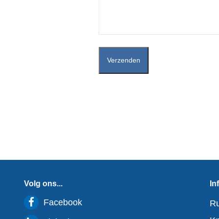
Volg ons...
In

Facebook
Ru