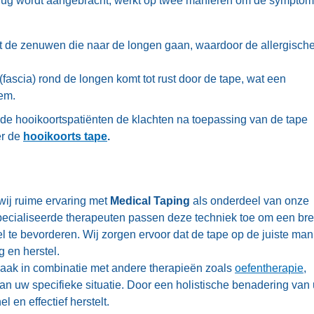
 rug wordt aangebracht, werkt op twee manieren om de sympto
dt de zenuwen die naar de longen gaan, waardoor de allergisch
(fascia) rond de longen komt tot rust door de tape, wat een
em.
n de hooikoortspatiënten de klachten na toepassing van de tape
er de
hooikoorts tape
.
wij ruime ervaring met
Medical Taping
als onderdeel van onze
pecialiseerde therapeuten passen deze techniek toe om een br
l te bevorderen. Wij zorgen ervoor dat de tape op de juiste man
 en herstel.
vaak in combinatie met andere therapieën zoals
oefentherapie
,
 van uw specifieke situatie. Door een holistische benadering van
 en effectief herstelt.