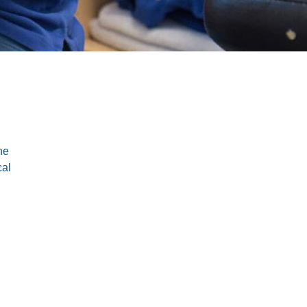
he
cal