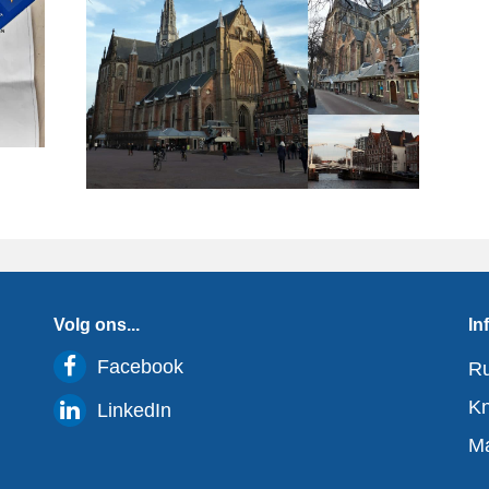
Volg ons...
In

Facebook
Ru
Kn

LinkedIn
Ma