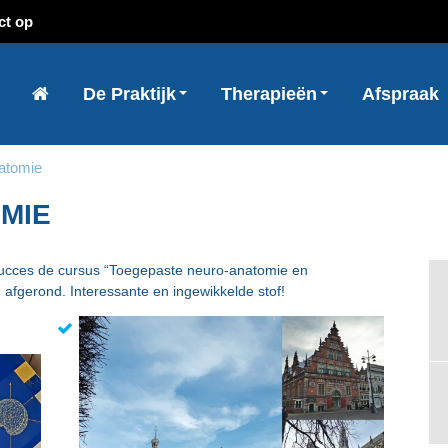
ct op
De Praktijk
Therapieën
Afspraak
atomie
MIE
 succes de cursus “Toegepaste neuro-anatomie en
m afgerond. Interessante en ingewikkelde stof!