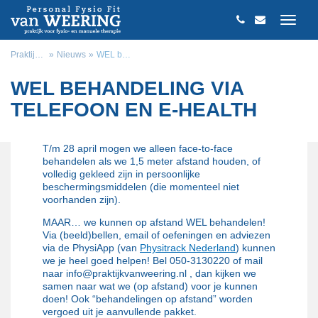
Praktijk van Weering
Nieuws
WEL behandeling via telefoon en E-health
WEL BEHANDELING VIA
TELEFOON EN E-HEALTH
T/m 28 april mogen we alleen face-to-face
behandelen als we 1,5 meter afstand houden, of
volledig gekleed zijn in persoonlijke
beschermingsmiddelen (die momenteel niet
voorhanden zijn).
MAAR… we kunnen op afstand WEL behandelen!
Via (beeld)bellen, email of oefeningen en adviezen
via de PhysiApp (van
Physitrack Nederland
) kunnen
we je heel goed helpen! Bel 050-3130220 of mail
naar info@praktijkvanweering.nl , dan kijken we
samen naar wat we (op afstand) voor je kunnen
doen! Ook “behandelingen op afstand” worden
vergoed uit je aanvullende pakket.